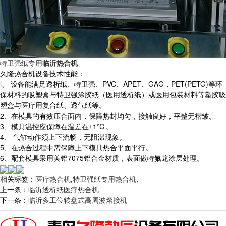
特卫强纸专用
临沂热合机
久隆热合机设备技术性能：
l、 设备能满足透析纸、特卫强、PVC、APET、GAG，PET(PETG)等环
保材料的吸塑盒与特卫强涂胶纸（医用透析纸）或医用包装材料等塑胶吸
塑盒与医疗用复合纸、透气纸等。
2、在模具的有效压合面内，保障热封均匀，接触良好，平整无褶皱。
3、模具温控应保障在温差在±1℃。
4、 气缸动作须上下流畅，无阻滞现象。
5、在热合过程中需保障上下模具热合平面平行。
6、配套模具采用美铝7075铝合金材质，表面做特氟龙涂层处理。
相关标签：
医疗热合机
,
特卫强纸专用热合机
,
上一条：
临沂透析纸医疗热合机
下一条：
临沂多工位转盘式高周波熔接机