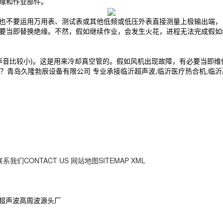
绝缘和作业部件。
)，也不要运用万用表、测试表或其他低频或低压外表直接测量上极输出端
有必要当即替换绝缘。不然，假如继续作业，会发生火花，进程无法完成假
W的声音比较小)。这是用来冷却真空管的。假如风机出现故障，有必要当即
久隆勃辰设备有限公司 专业承接临沂超声波,临沂医疗热合机,临沂高周波,电
联系我们CONTACT US
网站地图SITEMAP
XML
隆超声波高周波源头厂