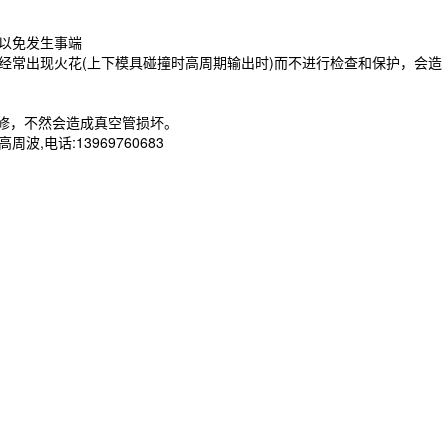
，以免发生事端
如经常出现火花(上下模具碰撞时高周期输出时)而不进行检查和保护，会造
维修，不然会造成真空管损坏。
话:13969760683