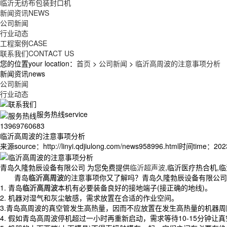
临沂无纺布包装封口机
新闻资讯
NEWS
公司新闻
行业动态
工程案例
CASE
联系我们
CONTACT US
您的位置your location：
首页
>
公司新闻
>
临沂高周波的注意事项分析
新闻资讯news
公司新闻
行业动态
服务热线service
13969760683
临沂高周波的注意事项分析
来源source：http://linyi.qdjiulong.com/news958996.html
时间time：2023/
青岛久隆勃辰设备有限公司 为您免费提供
临沂超声波
,临沂医疗热合机,
青岛
临沂高周波
的注意事项你又了解吗？青岛久隆勃辰设备有限公司
1. 青岛
临沂高周波
本机有必要装备良好的接地端子(接正确的地线)。
2. 机器对湿气和灰尘敏感，需求放置在合适的作业空间。
3.青岛高周波的真空管发生高热量，因而不应放置在发生高热量的机器
4. 假如青岛高周波停机超过一小时再重新启动，需求等待10-15分钟让