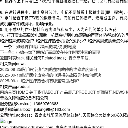
5. 机器的上下两端(上下模具)不得直接触摸在一起，它们之间有必要有
6. 在运转进程中，输出高频波时，牢记不要触摸上极输出端(即上模块
7. 定时检查下极(下模)的绝缘情况。假如有任何损坏、燃烧或击穿，
成机器零件的损坏，影响作业。
9. 用于成品的作业材料应远离湿气和灰尘，因为它们简单引起火花
10. 打开青岛高周波电源后，机器会听到电扇滚动的声音(4KW和5K
临沂超声波哪家好？临沂医疗热合机报价是多少？临沂高周波质量怎么样？青岛
上一条：
如何调节临沂超声波焊接机的电流
下一条：
小编带你了解临沂高周波在操作时要注意的事项
返回列表back
相关标签Related tags：
青岛高周波
,
相关新闻news
2025-09-25
临沂医疗热合机的整机故障的维修难度如何
2025-09-18
临沂医疗热合机的电源相关故障具体如何解决
2025-09-11
临沂医疗热合机有哪些常见故障？
相关产品product
网站首页HOME
关于我们ABOUT
产品展示PRODUCT
新闻资讯NEWS
青岛久隆勃辰设备有限公司
服务热线Service：13969760683
联系邮箱mailbox：jiulong98@163.com
公司地址address：青岛市城阳区流亭赵红路与天康路交叉处南50米久
Copyright©linyi.qdjiulong.com 青岛久隆勃辰设备有限公司