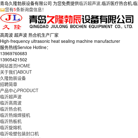
青岛久隆勃辰设备有限公司 为您免费提供
临沂超声波
,临沂医疗热合机,
您有
5
条新询盘信息！
高周波 超声波 热合机生产
厂家
High-frequency ultrasonic heat sealing machine manufacturer
服务热线Service Hotline：
13969760683
13905421502
网站首页
HOME
关于我们
ABOUT
久隆勃辰设备
招聘简章
产品中心
PRODUCT
临沂超声波
临沂高周波
临沂热合机
临沂热熔焊接机
临沂热板机
临沂旋熔机
临沂吸塑包装封口机