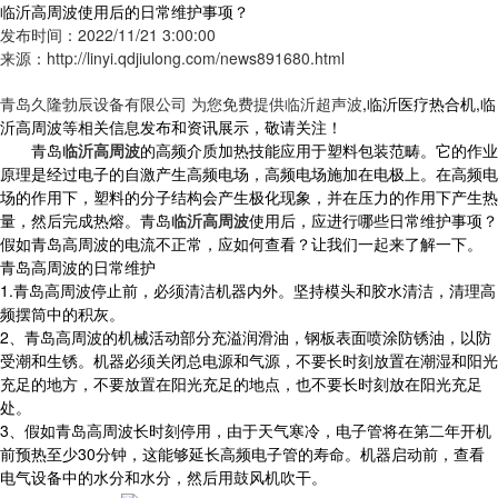
临沂高周波使用后的日常维护事项？
发布时间：2022/11/21 3:00:00
来源：http://linyi.qdjiulong.com/news891680.html
青岛久隆勃辰设备有限公司 为您免费提供
临沂超声波
,临沂医疗热合机,临
沂高周波等相关信息发布和资讯展示，敬请关注！
青岛
临沂高周波
的高频介质加热技能应用于塑料包装范畴。它的作业
原理是经过电子的自激产生高频电场，高频电场施加在电极上。在高频电
场的作用下，塑料的分子结构会产生极化现象，并在压力的作用下产生热
量，然后完成热熔。青岛
临沂高周波
使用后，应进行哪些日常维护事项？
假如青岛高周波的电流不正常，应如何查看？让我们一起来了解一下。
青岛高周波的日常维护
1.青岛高周波停止前，必须清洁机器内外。坚持模头和胶水清洁，清理高
频摆筒中的积灰。
2、青岛高周波的机械活动部分充溢润滑油，钢板表面喷涂防锈油，以防
受潮和生锈。机器必须关闭总电源和气源，不要长时刻放置在潮湿和阳光
充足的地方，不要放置在阳光充足的地点，也不要长时刻放在阳光充足
处。
3、假如青岛高周波长时刻停用，由于天气寒冷，电子管将在第二年开机
前预热至少30分钟，这能够延长高频电子管的寿命。机器启动前，查看
电气设备中的水分和水分，然后用鼓风机吹干。