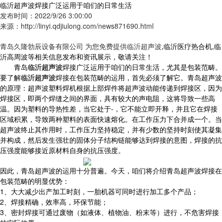
临沂超声波焊接广泛运用于咱们的日常生活
发布时间：2022/9/26 3:00:00
来源：http://linyi.qdjiulong.com/news871690.html
青岛久隆勃辰设备有限公司 为您免费提供
临沂超声波
,临沂医疗热合机,临
沂高周波等相关信息发布和资讯展示，敬请关注！
青岛
临沂超声波
焊接广泛运用于咱们的日常生活，尤其是包装范畴。
要了解
临沂超声波
焊接在包装范畴的运用，首先必须了解它。青岛超声波
的原理：超声波塑料焊机根据上部焊件将超声波动能传递到焊接区，因为
焊接区，即两个焊缝之间的界面，具有较大的声电阻，这将导致一些高
温。因为塑料的导热性差，当它处于-，它不能立即开释，并且它在焊接
区域积累，导致两种塑料的表面快速熔化。在工作压力下合并成一个。当
超声波终止其作用时，工作压力坚持稳定，并有少数的坚持时刻使其凝集
并构成，然后发生强壮的固体分子结构链能够达到焊接的意图，焊接的抗
压强度能够接近原材料自身的抗压强度。
因此，青岛超声波的运用十分普遍。今天，咱们将介绍青岛超声波焊接在
包装范畴的明显优势：
1、大大减少出产加工时刻，一胎机器可同时进行加工多个产品；
2、焊接精确，效率高，环保节能；
3、密封焊接可通过废物（如液体、植物油、粉末等）进行，不危害焊接