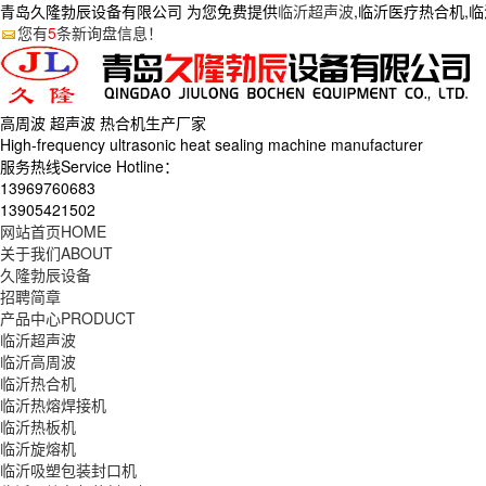
青岛久隆勃辰设备有限公司 为您免费提供
临沂超声波
,临沂医疗热合机,
您有
5
条新询盘信息！
高周波 超声波 热合机生产
厂家
High-frequency ultrasonic heat sealing machine manufacturer
服务热线Service Hotline：
13969760683
13905421502
网站首页
HOME
关于我们
ABOUT
久隆勃辰设备
招聘简章
产品中心
PRODUCT
临沂超声波
临沂高周波
临沂热合机
临沂热熔焊接机
临沂热板机
临沂旋熔机
临沂吸塑包装封口机