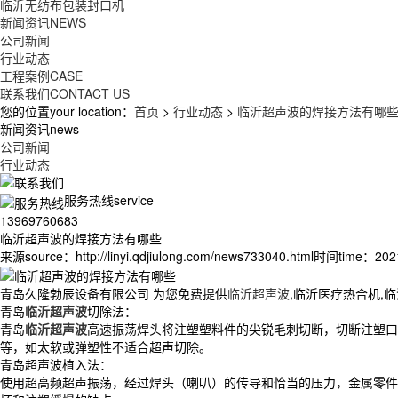
临沂无纺布包装封口机
新闻资讯
NEWS
公司新闻
行业动态
工程案例
CASE
联系我们
CONTACT US
您的位置your location：
首页
>
行业动态
>
临沂超声波的焊接方法有哪
新闻资讯news
公司新闻
行业动态
服务热线service
13969760683
临沂超声波的焊接方法有哪些
来源source：http://linyi.qdjiulong.com/news733040.html
时间time：2021/
青岛久隆勃辰设备有限公司 为您免费提供
临沂超声波
,临沂医疗热合机,
青岛
临沂超声波
切除法：
青岛
临沂超声波
高速振荡焊头将注塑塑料件的尖锐毛刺切断，切断注塑口
等，如太软或弹塑性不适合超声切除。
青岛超声波植入法：
使用超高频超声振荡，经过焊头（喇叭）的传导和恰当的压力，金属零件