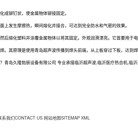
化成铆钉状，使金属物体铆接固定。
面上发生摩擦热，瞬间熔化并接合，可达到完全防水和气密的效果。
然后熔化塑料并涂覆金属物体以将其固定。外观润滑漂亮。它首要用于电
焊。其原理是使用青岛超声波传播到焊头前端，从上板穿过下板，达到焊
久隆勃辰设备有限公司 专业承接临沂超声波,临沂医疗热合机,临沂高周波,电
联系我们CONTACT US
网站地图SITEMAP
XML