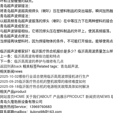
坏和注塑缓慢的缺点。
青岛超声波铆接法：
将青岛超声波超高频焊头（喇叭）压在塑料制品的突出端部，瞬间加热融
青岛超声波焊接法：
以超高频青岛超声波振荡的焊头（喇叭）在中等压力下在两种塑料的接合
青岛超声波成型法：
与超声波铆接相似，它将凹焊头压在塑料制品的外环上，使其高频振荡，
青岛超声波点焊法：
当焊接两块塑料时，因为焊接物体的条件，不可能打开熔丝。能够使用点
临沂超声波哪家好？临沂医疗热合机报价是多少？临沂高周波质量怎么样？青岛
上一条：
临沂高周波有哪些功能和特点
下一条：
临沂高周波的养护与维修有几点
返回列表back
相关标签Related tags：
青岛超声波
,
相关新闻news
2025-10-02
哪些行业适合使用临沂高周波焊接机进行生产
2025-09-25
临沂医疗热合机的整机故障的维修难度如何
2025-09-18
临沂医疗热合机的电源相关故障具体如何解决
相关产品product
网站首页HOME
关于我们ABOUT
产品展示PRODUCT
新闻资讯NEWS
青岛久隆勃辰设备有限公司
服务热线Service：13969760683
联系邮箱mailbox：jiulong98@163.com