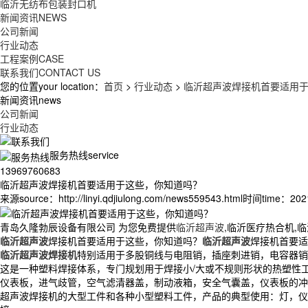
临沂无纺布包装封口机
新闻资讯
NEWS
公司新闻
行业动态
工程案例
CASE
联系我们
CONTACT US
您的位置your location：
首页
>
行业动态
>
临沂超声波焊接机首要适用
新闻资讯news
公司新闻
行业动态
服务热线service
13969760683
临沂超声波焊接机首要适用于这些，你知道吗？
来源source：http://linyi.qdjiulong.com/news559543.html
时间time：2021/
青岛久隆勃辰设备有限公司 为您免费提供
临沂超声波
,临沂医疗热合机,
临沂超声波
焊接机首要适用于这些，你知道吗？
临沂超声波
焊接机首要适
临沂超声波焊接机
特别适用于多股铜线与电阻销，插座刺进销，电容器销
这是一种塑料焊接体系，专门规划用于焊接小/大或不规则形状的热塑性
仪表板，进气歧管，空气滤清器盖，制动液箱，安全气囊盖，仪表板的冲
超声波焊接机的大型工件和各种小型塑料工件，产品的典型使用：灯，仪