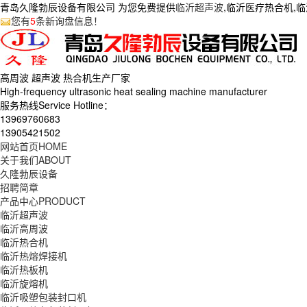
青岛久隆勃辰设备有限公司 为您免费提供
临沂超声波
,临沂医疗热合机,
您有
5
条新询盘信息！
高周波 超声波 热合机生产
厂家
High-frequency ultrasonic heat sealing machine manufacturer
服务热线Service Hotline：
13969760683
13905421502
网站首页
HOME
关于我们
ABOUT
久隆勃辰设备
招聘简章
产品中心
PRODUCT
临沂超声波
临沂高周波
临沂热合机
临沂热熔焊接机
临沂热板机
临沂旋熔机
临沂吸塑包装封口机