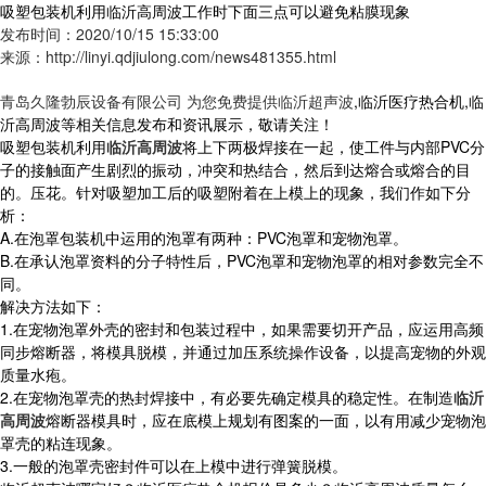
吸塑包装机利用临沂高周波工作时下面三点可以避免粘膜现象
发布时间：2020/10/15 15:33:00
来源：http://linyi.qdjiulong.com/news481355.html
青岛久隆勃辰设备有限公司 为您免费提供
临沂超声波
,临沂医疗热合机,临
沂高周波等相关信息发布和资讯展示，敬请关注！
吸塑包装机利用
临沂高周波
将上下两极焊接在一起，使工件与内部PVC分
子的接触面产生剧烈的振动，冲突和热结合，然后到达熔合或熔合的目
的。压花。针对吸塑加工后的吸塑附着在上模上的现象，我们作如下分
析：
A.在泡罩包装机中运用的泡罩有两种：PVC泡罩和宠物泡罩。
B.在承认泡罩资料的分子特性后，PVC泡罩和宠物泡罩的相对参数完全不
同。
解决方法如下：
1.在宠物泡罩外壳的密封和包装过程中，如果需要切开产品，应运用高频
同步熔断器，将模具脱模，并通过加压系统操作设备，以提高宠物的外观
质量水疱。
2.在宠物泡罩壳的热封焊接中，有必要先确定模具的稳定性。在制造
临沂
高周波
熔断器模具时，应在底模上规划有图案的一面，以有用减少宠物泡
罩壳的粘连现象。
3.一般的泡罩壳密封件可以在上模中进行弹簧脱模。