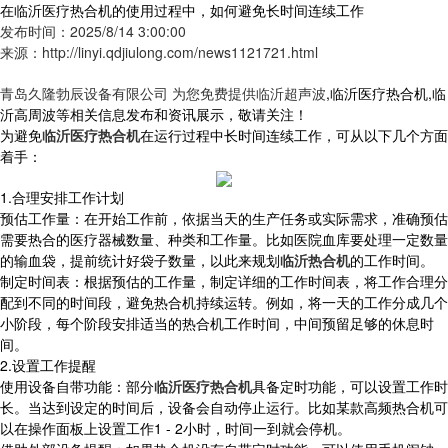
在临沂医疗热合机的使用过程中，如何避免长时间连续工作
发布时间：2025/8/14 3:00:00
来源：http://linyi.qdjiulong.com/news1121721.html
青岛久隆勃辰设备有限公司 为您免费提供
临沂超声波
,临沂医疗热合机,临
沂高周波等相关信息发布和资讯展示，敬请关注！
为避免
临沂医疗热合机
在运行过程中长时间连续工作，可从以下几个方面
着手：
1.合理安排工作计划
预估工作量：在开始工作前，依据当天的生产任务或实际需求，准确预估
需要热合的医疗器械数量、种类和工作量。比如医院血库要处理一定数量
的输血袋，提前统计好袋子数量，以此来规划
临沂热合机
的工作时间。
制定时间表：根据预估的工作量，制定详细的工作时间表，将工作合理分
配到不同的时间段，避免热合机持续运转。例如，将一天的工作分成几个
小阶段，每个阶段安排适当的热合机工作时间，中间预留足够的休息时
间。
2.设置工作提醒
使用设备自带功能：部分
临沂医疗热合机
具备定时功能，可以设置工作时
长。当达到设定的时间后，设备会自动停止运行。比如某款高频热合机可
以在操作面板上设置工作1 - 2小时，时间一到就会停机。