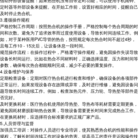
借助外部设备提醒：如果热合机没有自带定时功能，可以使用手机闹钟、
定时器等外部设备来提醒。在开始工作前，设置好相应的时间，提醒自己
及时停止热合机。
3.遵循操作规程
严格控制工作周期：按照热合机的操作手册，严格控制每个热合周期的时
间和次数。避免为了追求效率而过度使用设备，导致长时间连续工作。例
如，对于某种医用PVC导管的热合，按照规定每次热合时间不超过4秒，
且每工作10 - 15次后，让设备休息一段时间。
规范操作流程：在操作过程中，严格遵守操作规程，避免因操作失误导致
设备长时间运行。比如在热合不同材料时，正确选择温度、压力和时间等
参数，确保每次热合都能顺利完成，减少不必要的重复操作。
4.设备维护与保养
定期检查设备：定期对医疗热合机进行检查和维护，确保设备的各项部件
正常运行。如果发现设备存在故障或异常，及时进行维修，避免因设备问
题导致长时间连续工作。例如，检查加热元件、压力轮、导热垫等部件是
否完好。
及时更换耗材：医疗热合机使用的导热垫、导热布等耗材需要定期更换，
避免因耗材磨损影响热合效果，导致设备需要更长时间来完成热合工作。
在更换耗材时，应选择符合标准要求的正规厂家产品。
5.人员管理与监督
加强员工培训：对操作人员进行专业培训，使其熟悉热合机的性能和操作
规程，了解长时间连续工作对设备的危害。提高员工的责任意识和操作技