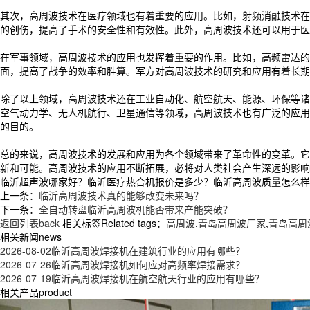
其次，高周波技术在医疗领域也有着重要的应用。比如，射频消融技术在
的创伤，提高了手术的安全性和有效性。此外，高周波技术还可以用于医
在军事领域，高周波技术的应用也发挥着重要的作用。比如，高频雷达的
面，提高了战争的效率和胜算。军方对高周波技术的研究和应用有着长期
除了以上领域，高周波技术还在工业自动化、航空航天、能源、环保等诸
空气动力学、无人机航行、卫星通信等领域，高周波技术也有广泛的应用
的目的。
总的来说，高周波技术的发展和应用为各个领域带来了革命性的变革。它
新和可能。高周波技术的应用不断拓展，必将对人类社会产生深远的影响
临沂超声波哪家好？临沂医疗热合机报价是多少？临沂高周波质量怎么样？青岛
上一条：
临沂高周波技术真的能够改变未来吗？
下一条：
全自动转盘临沂高周波机能否带来产能突破？
返回列表back
相关标签Related tags：
高周波
,
青岛高周波厂家
,
青岛高周
相关新闻news
2026-08-02
临沂高周波焊接机在建筑行业的应用有哪些？
2026-07-26
临沂高周波焊接机如何应对高频率焊接需求？
2026-07-19
临沂高周波焊接机在航空航天行业的应用有哪些？
相关产品product