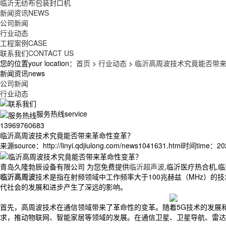
临沂无纺布包装封口机
新闻资讯
NEWS
公司新闻
行业动态
工程案例
CASE
联系我们
CONTACT US
您的位置your location：
首页
>
行业动态
>
临沂高周波技术究竟能否带
新闻资讯news
公司新闻
行业动态
服务热线service
13969760683
临沂高周波技术究竟能否带来革命性变革？
来源source：http://linyi.qdjiulong.com/news1041631.html
时间time：2024
青岛久隆勃辰设备有限公司 为您免费提供
临沂超声波
,临沂医疗热合机,
临沂高周波
技术是指在射频领域中工作频率大于100兆赫兹（MHz）的
代社会的发展和进步产生了深远的影响。
首先，高周波技术在通信领域带来了革命性的变革。随着5G技术的发展
求，推动物联网、智能家居等领域的发展。在通信卫星、卫星导航、雷达