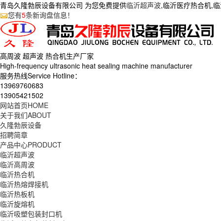
青岛久隆勃辰设备有限公司 为您免费提供
临沂超声波
,临沂医疗热合机,
您有
5
条新询盘信息！
高周波 超声波 热合机生产
厂家
High-frequency ultrasonic heat sealing machine manufacturer
服务热线Service Hotline：
13969760683
13905421502
网站首页
HOME
关于我们
ABOUT
久隆勃辰设备
招聘简章
产品中心
PRODUCT
临沂超声波
临沂高周波
临沂热合机
临沂热熔焊接机
临沂热板机
临沂旋熔机
临沂吸塑包装封口机