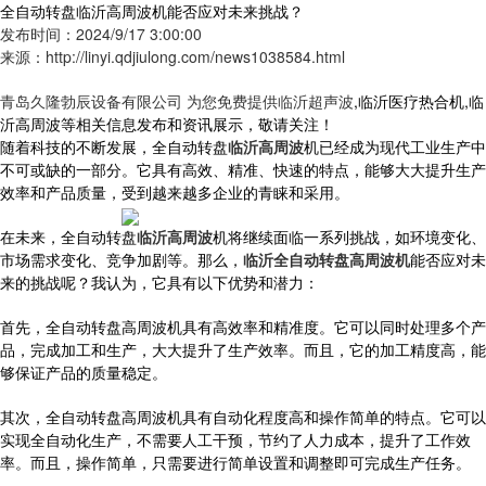
全自动转盘临沂高周波机能否应对未来挑战？
发布时间：2024/9/17 3:00:00
来源：http://linyi.qdjiulong.com/news1038584.html
青岛久隆勃辰设备有限公司 为您免费提供
临沂超声波
,临沂医疗热合机,临
沂高周波等相关信息发布和资讯展示，敬请关注！
随着科技的不断发展，全自动转盘
临沂高周波
机已经成为现代工业生产中
不可或缺的一部分。它具有高效、精准、快速的特点，能够大大提升生产
效率和产品质量，受到越来越多企业的青睐和采用。
在未来，全自动转盘
临沂高周波
机将继续面临一系列挑战，如环境变化、
市场需求变化、竞争加剧等。那么，
临沂全自动转盘高周波机
能否应对未
来的挑战呢？我认为，它具有以下优势和潜力：
首先，全自动转盘高周波机具有高效率和精准度。它可以同时处理多个产
品，完成加工和生产，大大提升了生产效率。而且，它的加工精度高，能
够保证产品的质量稳定。
其次，全自动转盘高周波机具有自动化程度高和操作简单的特点。它可以
实现全自动化生产，不需要人工干预，节约了人力成本，提升了工作效
率。而且，操作简单，只需要进行简单设置和调整即可完成生产任务。